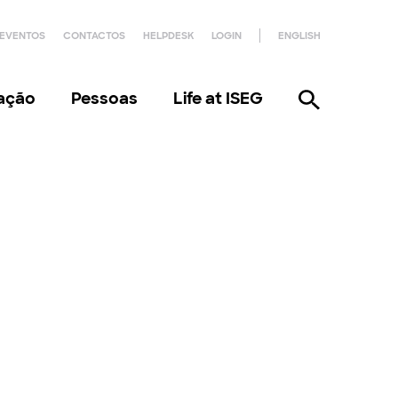
EVENTOS
CONTACTOS
HELPDESK
LOGIN
ENGLISH
gação
Pessoas
Life at ISEG