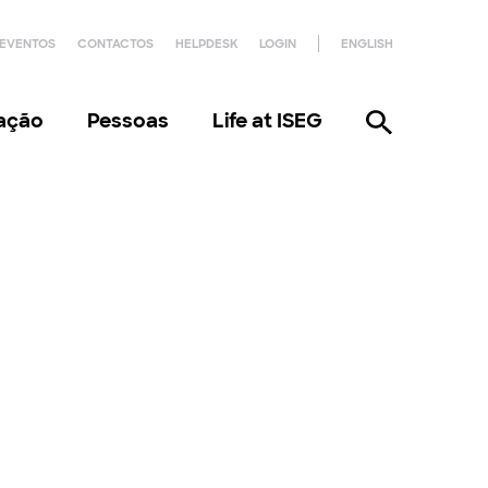
EVENTOS
CONTACTOS
HELPDESK
LOGIN
ENGLISH
gação
Pessoas
Life at ISEG