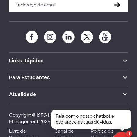
Links Rápidos
Para Estudantes
Atualidade
Copyright © ISEG Lisbon School of Economics and
Fala com o nosso
chatbot
e
Management 2026
esclarece as tuas dúvidas.
Livro de
Canal de
Política de
1