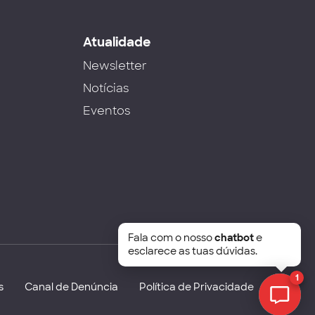
s
Atualidade
Newsletter
Notícias
Eventos
Fala com o nosso
chatbot
e
esclarece as tuas dúvidas.
1
s
Canal de Denúncia
Política de Privacidade
Chat