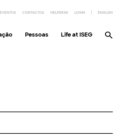
EVENTOS
CONTACTOS
HELPDESK
LOGIN
ENGLISH
gação
Pessoas
Life at ISEG