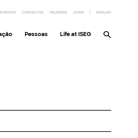
EVENTOS
CONTACTOS
HELPDESK
LOGIN
ENGLISH
gação
Pessoas
Life at ISEG