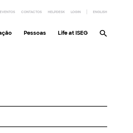
EVENTOS
CONTACTOS
HELPDESK
LOGIN
ENGLISH
gação
Pessoas
Life at ISEG