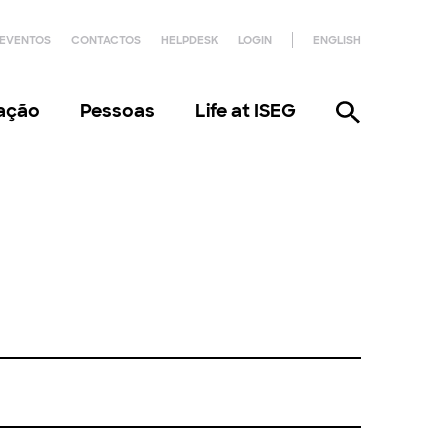
EVENTOS
CONTACTOS
HELPDESK
LOGIN
ENGLISH
gação
Pessoas
Life at ISEG