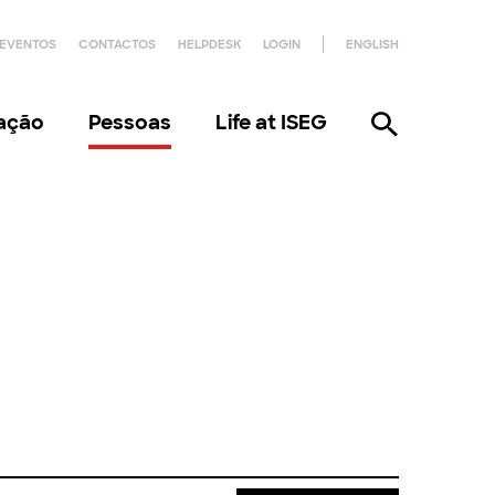
EVENTOS
CONTACTOS
HELPDESK
LOGIN
ENGLISH
gação
Pessoas
Life at ISEG