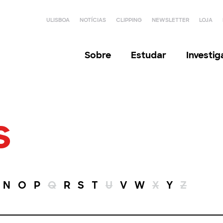
ULISBOA
NOTÍCIAS
CLIPPING
NEWSLETTER
LOJA
Sobre
Estudar
Investi
s
N
O
P
Q
R
S
T
U
V
W
X
Y
Z