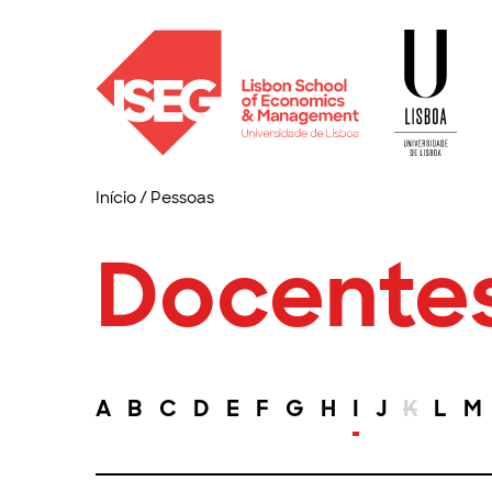
Início
/
Pessoas
Docente
A
B
C
D
E
F
G
H
I
J
K
L
M