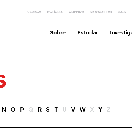
ULISBOA
NOTÍCIAS
CLIPPING
NEWSLETTER
LOJA
Sobre
Estudar
Investi
s
N
O
P
Q
R
S
T
U
V
W
X
Y
Z