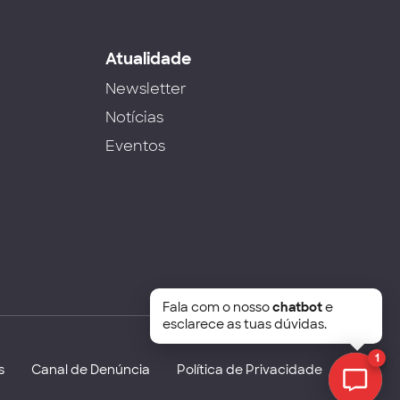
s
Atualidade
Newsletter
Notícias
Eventos
Fala com o nosso
chatbot
e
esclarece as tuas dúvidas.
1
s
Canal de Denúncia
Política de Privacidade
Chat