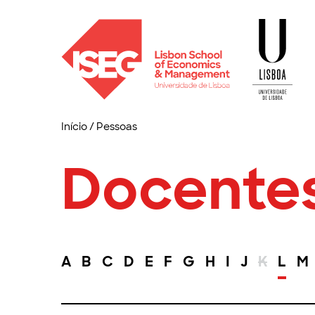
Início
/
Pessoas
Docente
A
B
C
D
E
F
G
H
I
J
K
L
M