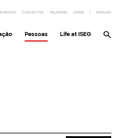
EVENTOS
CONTACTOS
HELPDESK
LOGIN
ENGLISH
gação
Pessoas
Life at ISEG