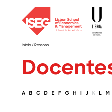
Início
/
Pessoas
Docente
A
B
C
D
E
F
G
H
I
J
K
L
M