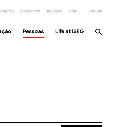
EVENTOS
CONTACTOS
HELPDESK
LOGIN
ENGLISH
gação
Pessoas
Life at ISEG