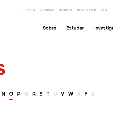
ULISBOA
NOTÍCIAS
CLIPPING
NEWSLETTER
LOJA
Sobre
Estudar
Investi
s
N
O
P
Q
R
S
T
U
V
W
X
Y
Z