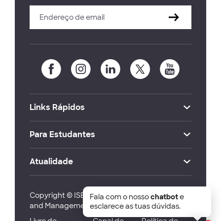
Links Rápidos
Para Estudantes
Atualidade
Copyright © ISEG Lisbon School of Economics
Fala com o nosso
chatbot
e
and Management 2026
esclarece as tuas dúvidas.