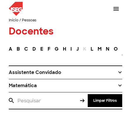
Início
/
Pessoas
Docentes
A
B
C
D
E
F
G
H
I
J
K
L
M
N
O
P
Assistente Convidado
Matemática
Limpar Filtros