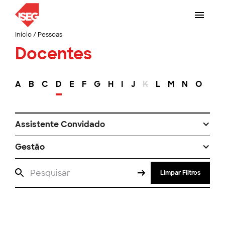
Início
/
Pessoas
Docentes
A
B
C
D
E
F
G
H
I
J
K
L
M
N
O
P
Assistente Convidado
Gestão
Limpar Filtros