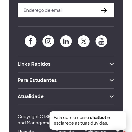
Links Rápidos
Para Estudantes
Atualidade
Copyright © ISEG Lisbon School of Economics
Fala com o nosso
chatbot
e
and Management 2026
esclarece as tuas dúvidas.