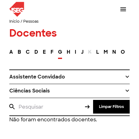
Início
/
Pessoas
Docentes
A
B
C
D
E
F
G
H
I
J
K
L
M
N
O
P
Assistente Convidado
Ciências Sociais
Limpar Filtros
Não foram encontrados docentes.