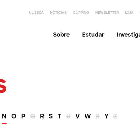
ULISBOA
NOTÍCIAS
CLIPPING
NEWSLETTER
LOJA
Sobre
Estudar
Investi
s
N
O
P
Q
R
S
T
U
V
W
X
Y
Z