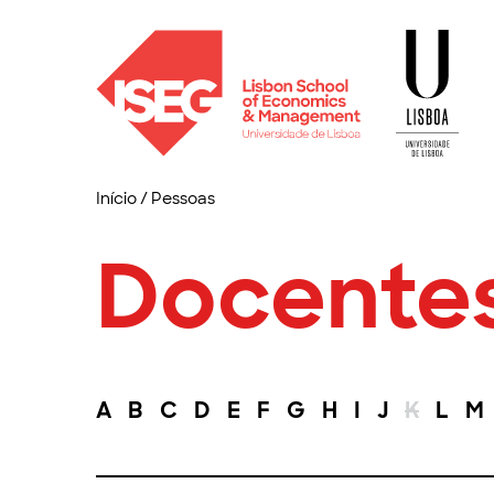
Início
/
Pessoas
Docente
A
B
C
D
E
F
G
H
I
J
K
L
M