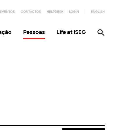
EVENTOS
CONTACTOS
HELPDESK
LOGIN
ENGLISH
gação
Pessoas
Life at ISEG