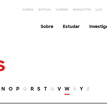
ULISBOA
NOTÍCIAS
CLIPPING
NEWSLETTER
LOJA
Sobre
Estudar
Investi
s
N
O
P
Q
R
S
T
U
V
W
X
Y
Z