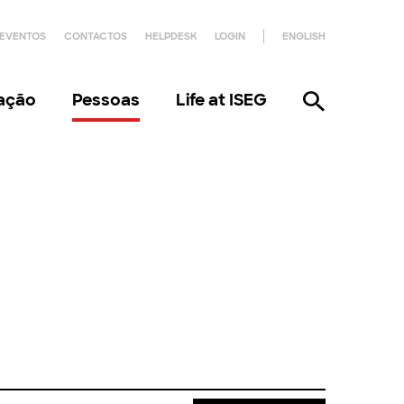
EVENTOS
CONTACTOS
HELPDESK
LOGIN
ENGLISH
gação
Pessoas
Life at ISEG