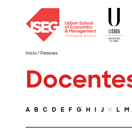
Início
/
Pessoas
Docente
A
B
C
D
E
F
G
H
I
J
K
L
M