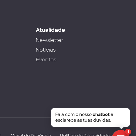
s
Atualidade
Newsletter
Notícias
Eventos
Fala com o nosso
chatbot
e
esclarece as tuas dúvidas.
1
s
Canal de Denúncia
Política de Privacidade