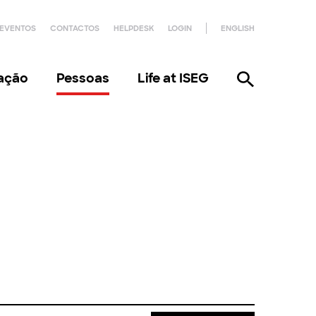
EVENTOS
CONTACTOS
HELPDESK
LOGIN
ENGLISH
gação
Pessoas
Life at ISEG