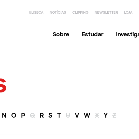
ULISBOA
NOTÍCIAS
CLIPPING
NEWSLETTER
LOJA
Sobre
Estudar
Investi
s
N
O
P
Q
R
S
T
U
V
W
X
Y
Z