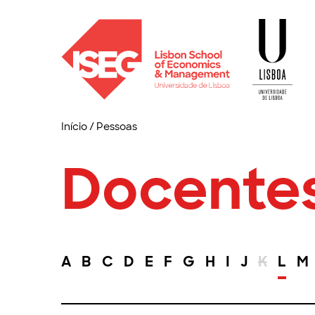
Início
/
Pessoas
Docente
A
B
C
D
E
F
G
H
I
J
K
L
M