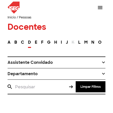
Início
/
Pessoas
Docentes
A
B
C
D
E
F
G
H
I
J
K
L
M
N
O
P
Assistente Convidado
Departamento
Limpar Filtros