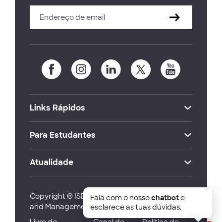
Links Rápidos
Para Estudantes
Atualidade
Copyright © ISEG Lisbon School of Economics
Fala com o nosso
chatbot
e
and Management 2026
esclarece as tuas dúvidas.