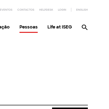
EVENTOS
CONTACTOS
HELPDESK
LOGIN
ENGLISH
gação
Pessoas
Life at ISEG