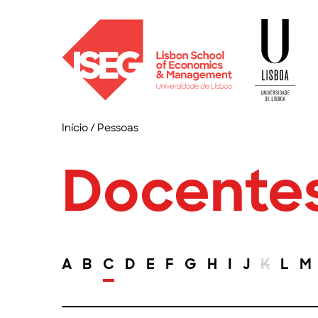
Início
/
Pessoas
Docente
A
B
C
D
E
F
G
H
I
J
K
L
M