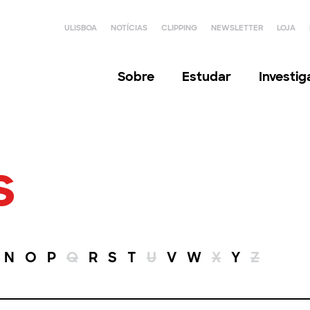
ULISBOA
NOTÍCIAS
CLIPPING
NEWSLETTER
LOJA
Sobre
Estudar
Investi
s
N
O
P
Q
R
S
T
U
V
W
X
Y
Z