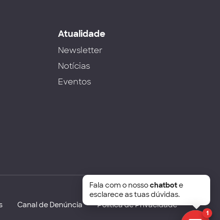
s
Atualidade
Newsletter
Notícias
Eventos
Fala com o nosso
chatbot
e
esclarece as tuas dúvidas.
s
Canal de Denúncia
Política de Privacidade
1