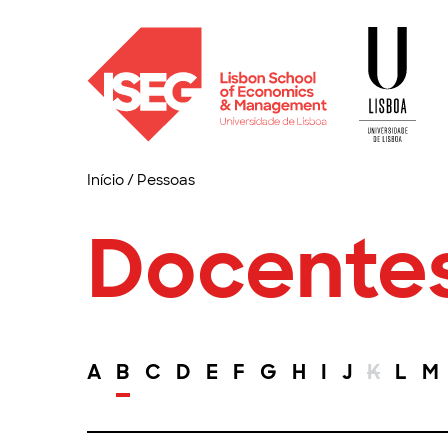
Início
/
Pessoas
Docente
A
B
C
D
E
F
G
H
I
J
K
L
M