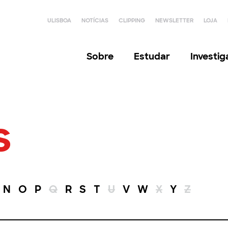
ULISBOA
NOTÍCIAS
CLIPPING
NEWSLETTER
LOJA
Sobre
Estudar
Investi
s
N
O
P
Q
R
S
T
U
V
W
X
Y
Z