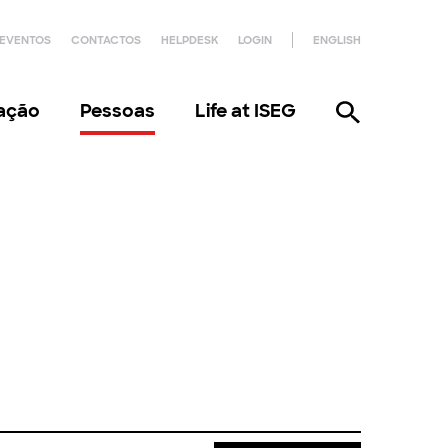
EVENTOS
CONTACTOS
HELPDESK
LOGIN
ENGLISH
gação
Pessoas
Life at ISEG