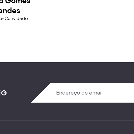
o Gomes
andes
nte Convidado
EG