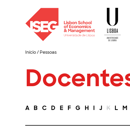
Início
/
Pessoas
Docente
A
B
C
D
E
F
G
H
I
J
K
L
M