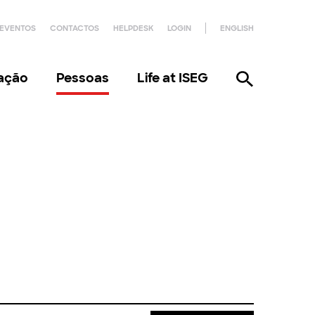
EVENTOS
CONTACTOS
HELPDESK
LOGIN
ENGLISH
gação
Pessoas
Life at ISEG