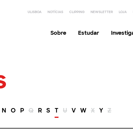
ULISBOA
NOTÍCIAS
CLIPPING
NEWSLETTER
LOJA
Sobre
Estudar
Investi
s
N
O
P
Q
R
S
T
U
V
W
X
Y
Z