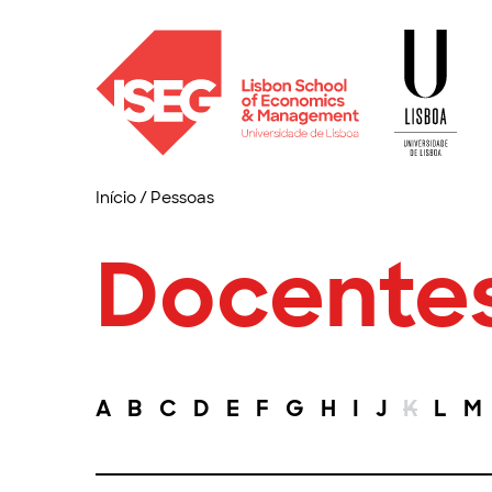
Início
/
Pessoas
Docente
A
B
C
D
E
F
G
H
I
J
K
L
M