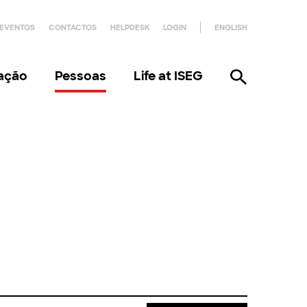
EVENTOS
CONTACTOS
HELPDESK
LOGIN
ENGLISH
gação
Pessoas
Life at ISEG