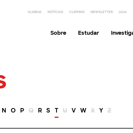
ULISBOA
NOTÍCIAS
CLIPPING
NEWSLETTER
LOJA
Sobre
Estudar
Investi
s
N
O
P
Q
R
S
T
U
V
W
X
Y
Z