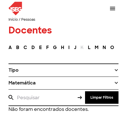
Início
/
Pessoas
Docentes
A
B
C
D
E
F
G
H
I
J
K
L
M
N
O
P
Tipo
Matemática
Limpar Filtros
Não foram encontrados docentes.