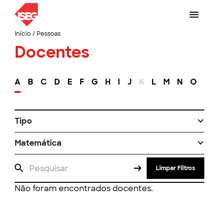
Início
/
Pessoas
Docentes
A
B
C
D
E
F
G
H
I
J
K
L
M
N
O
P
Tipo
Matemática
Limpar Filtros
Não foram encontrados docentes.