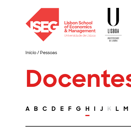
Início
/
Pessoas
Docente
A
B
C
D
E
F
G
H
I
J
K
L
M