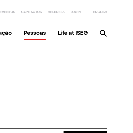
EVENTOS
CONTACTOS
HELPDESK
LOGIN
ENGLISH
gação
Pessoas
Life at ISEG