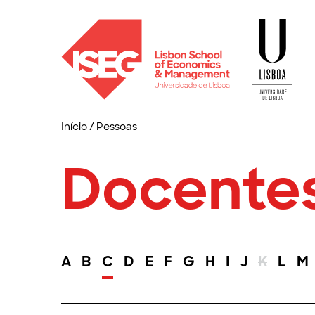
Início
/
Pessoas
Docente
A
B
C
D
E
F
G
H
I
J
K
L
M