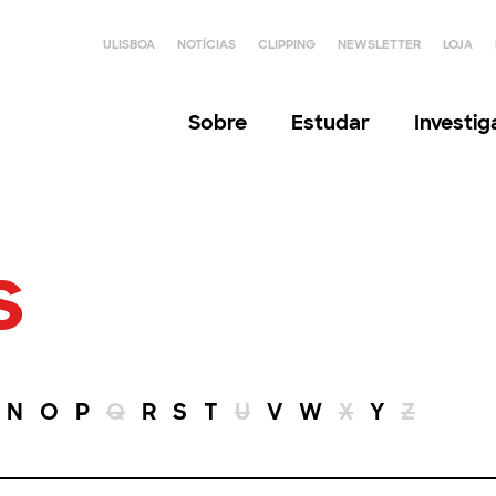
ULISBOA
NOTÍCIAS
CLIPPING
NEWSLETTER
LOJA
Sobre
Estudar
Investi
s
N
O
P
Q
R
S
T
U
V
W
X
Y
Z