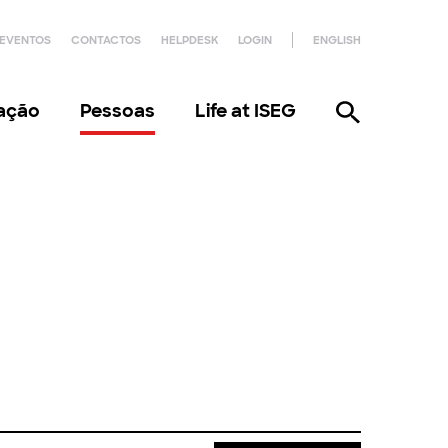
EVENTOS
CONTACTOS
HELPDESK
LOGIN
ENGLISH
gação
Pessoas
Life at ISEG