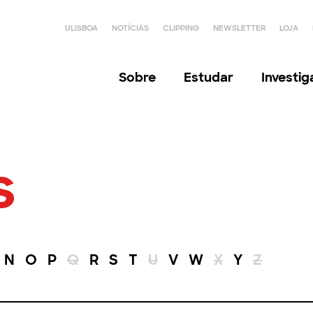
ULISBOA
NOTÍCIAS
CLIPPING
NEWSLETTER
LOJA
Sobre
Estudar
Investi
s
N
O
P
Q
R
S
T
U
V
W
X
Y
Z