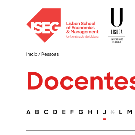
Início
/
Pessoas
Docente
A
B
C
D
E
F
G
H
I
J
K
L
M