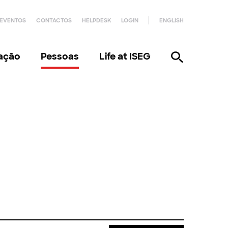
EVENTOS
CONTACTOS
HELPDESK
LOGIN
ENGLISH
gação
Pessoas
Life at ISEG