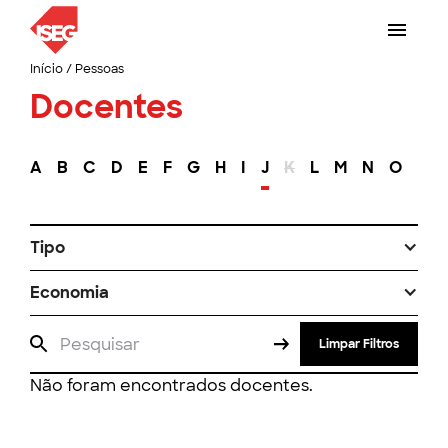
Início
/
Pessoas
Docentes
A
B
C
D
E
F
G
H
I
J
K
L
M
N
O
P
Tipo
Economia
Limpar Filtros
Não foram encontrados docentes.