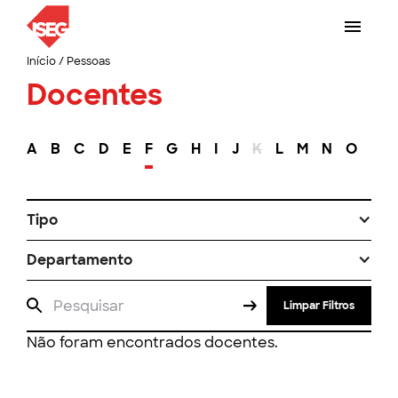
Início
/
Pessoas
Docentes
A
B
C
D
E
F
G
H
I
J
K
L
M
N
O
P
Tipo
Departamento
Limpar Filtros
Não foram encontrados docentes.