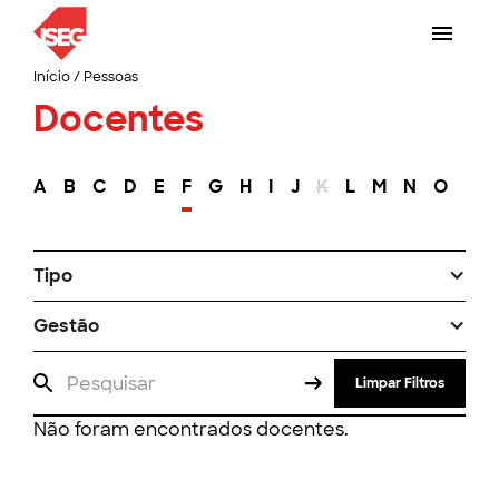
Início
/
Pessoas
Docentes
A
B
C
D
E
F
G
H
I
J
K
L
M
N
O
P
Tipo
Gestão
Limpar Filtros
Não foram encontrados docentes.