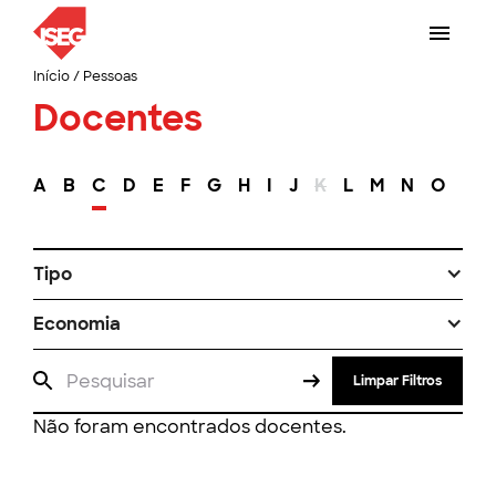
Início
/
Pessoas
Docentes
A
B
C
D
E
F
G
H
I
J
K
L
M
N
O
P
Tipo
Economia
Limpar Filtros
Não foram encontrados docentes.