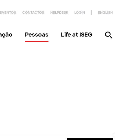
EVENTOS
CONTACTOS
HELPDESK
LOGIN
ENGLISH
gação
Pessoas
Life at ISEG