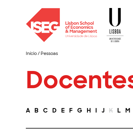
Início
/
Pessoas
Docente
A
B
C
D
E
F
G
H
I
J
K
L
M