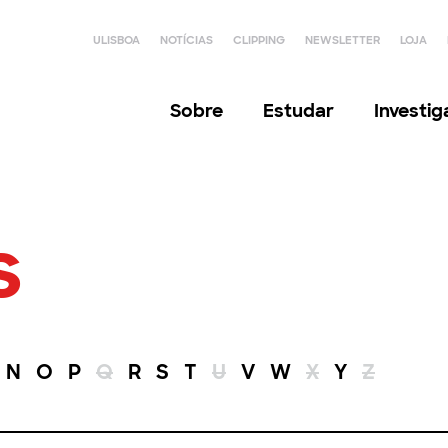
ULISBOA
NOTÍCIAS
CLIPPING
NEWSLETTER
LOJA
Sobre
Estudar
Investi
s
N
O
P
Q
R
S
T
U
V
W
X
Y
Z