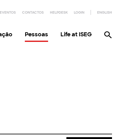
EVENTOS
CONTACTOS
HELPDESK
LOGIN
ENGLISH
gação
Pessoas
Life at ISEG