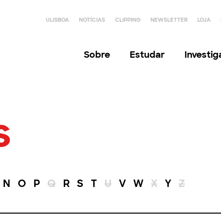
ULISBOA
NOTÍCIAS
CLIPPING
NEWSLETTER
LOJA
Sobre
Estudar
Investi
s
N
O
P
Q
R
S
T
U
V
W
X
Y
Z