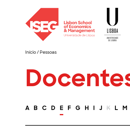
Início
/
Pessoas
Docente
A
B
C
D
E
F
G
H
I
J
K
L
M