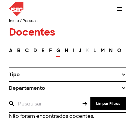
Início
/
Pessoas
Docentes
A
B
C
D
E
F
G
H
I
J
K
L
M
N
O
P
Tipo
Departamento
Limpar Filtros
Não foram encontrados docentes.