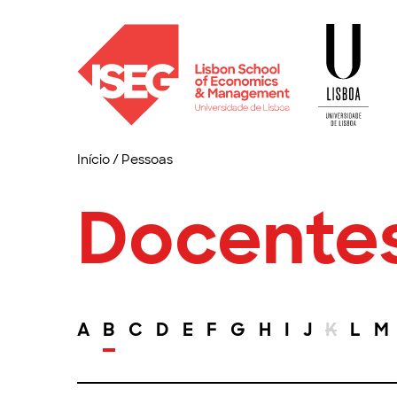
Início
/
Pessoas
Docente
A
B
C
D
E
F
G
H
I
J
K
L
M