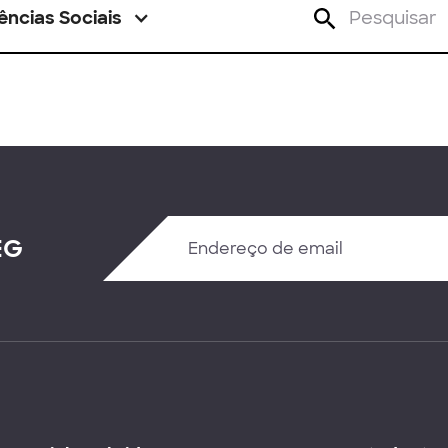
ências Sociais
EG