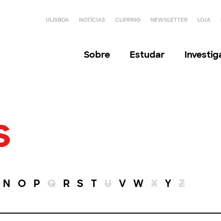
ULISBOA
NOTÍCIAS
CLIPPING
NEWSLETTER
LOJA
Sobre
Estudar
Investi
s
N
O
P
Q
R
S
T
U
V
W
X
Y
Z