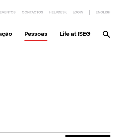
EVENTOS
CONTACTOS
HELPDESK
LOGIN
ENGLISH
gação
Pessoas
Life at ISEG