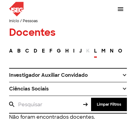
Início
/
Pessoas
Docentes
A
B
C
D
E
F
G
H
I
J
K
L
M
N
O
P
Investigador Auxiliar Convidado
Ciências Sociais
Limpar Filtros
Não foram encontrados docentes.