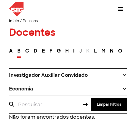
Início
/
Pessoas
Docentes
A
B
C
D
E
F
G
H
I
J
K
L
M
N
O
P
Investigador Auxiliar Convidado
Economia
Limpar Filtros
Não foram encontrados docentes.