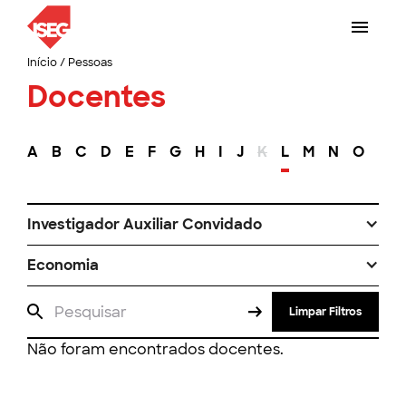
Início
/
Pessoas
Docentes
A
B
C
D
E
F
G
H
I
J
K
L
M
N
O
P
Investigador Auxiliar Convidado
Economia
Limpar Filtros
Não foram encontrados docentes.