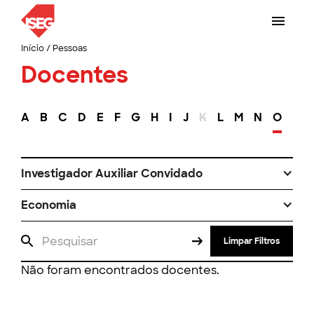
Início
/
Pessoas
Docentes
A
B
C
D
E
F
G
H
I
J
K
L
M
N
O
P
Investigador Auxiliar Convidado
Economia
Limpar Filtros
Não foram encontrados docentes.