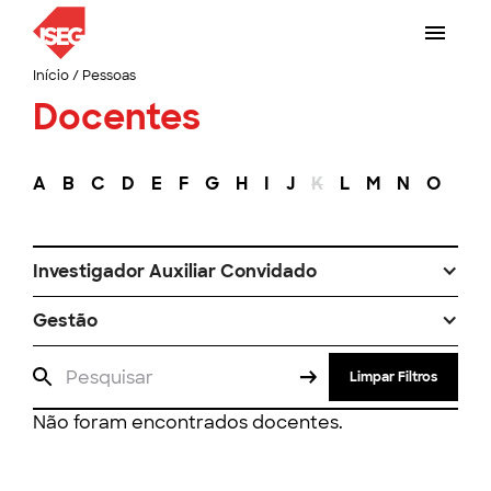
Início
/
Pessoas
Docentes
A
B
C
D
E
F
G
H
I
J
K
L
M
N
O
P
Investigador Auxiliar Convidado
Gestão
Limpar Filtros
Não foram encontrados docentes.