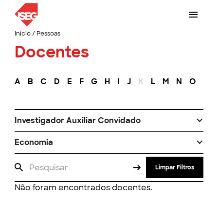
Início
/
Pessoas
Docentes
A
B
C
D
E
F
G
H
I
J
K
L
M
N
O
P
Investigador Auxiliar Convidado
Economia
Limpar Filtros
Não foram encontrados docentes.