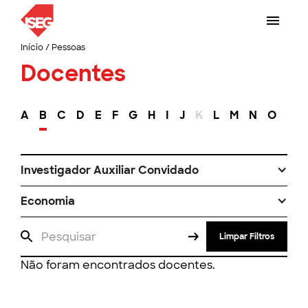
Início
/
Pessoas
Docentes
A
B
C
D
E
F
G
H
I
J
K
L
M
N
O
P
Investigador Auxiliar Convidado
Economia
Limpar Filtros
Não foram encontrados docentes.