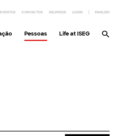
EVENTOS
CONTACTOS
HELPDESK
LOGIN
ENGLISH
gação
Pessoas
Life at ISEG