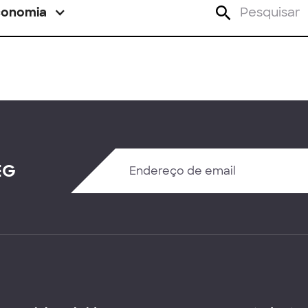
conomia
EG