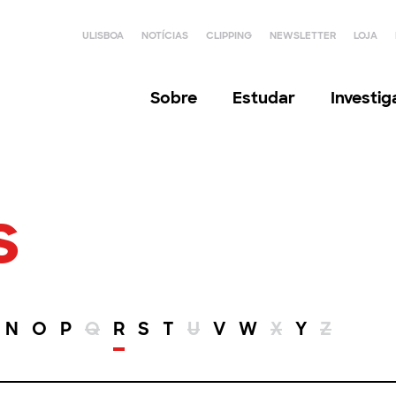
ULISBOA
NOTÍCIAS
CLIPPING
NEWSLETTER
LOJA
Sobre
Estudar
Investi
s
N
O
P
Q
R
S
T
U
V
W
X
Y
Z