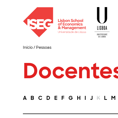
Início
/
Pessoas
Docente
A
B
C
D
E
F
G
H
I
J
K
L
M