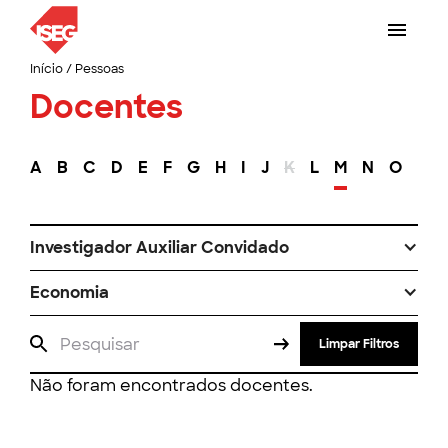
Início
/
Pessoas
Docentes
A
B
C
D
E
F
G
H
I
J
K
L
M
N
O
P
Investigador Auxiliar Convidado
Economia
Limpar Filtros
Não foram encontrados docentes.