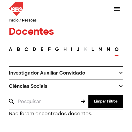
Início
/
Pessoas
Docentes
A
B
C
D
E
F
G
H
I
J
K
L
M
N
O
P
Investigador Auxiliar Convidado
Ciências Sociais
Limpar Filtros
Não foram encontrados docentes.