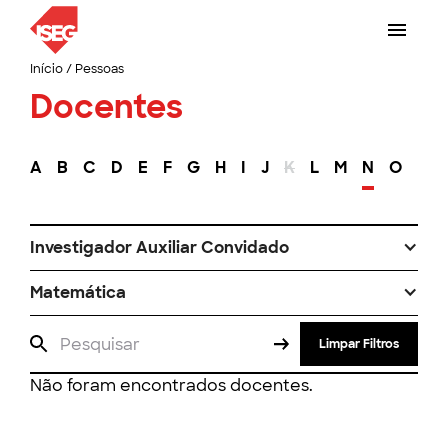
Início
/
Pessoas
Docentes
A
B
C
D
E
F
G
H
I
J
K
L
M
N
O
P
Investigador Auxiliar Convidado
Matemática
Limpar Filtros
Não foram encontrados docentes.