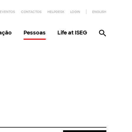
EVENTOS
CONTACTOS
HELPDESK
LOGIN
ENGLISH
gação
Pessoas
Life at ISEG