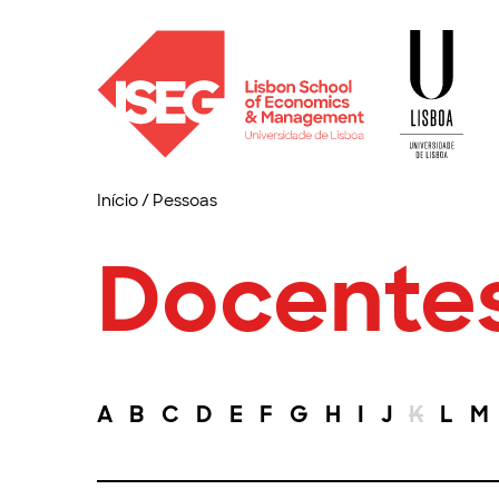
Início
/
Pessoas
Docente
A
B
C
D
E
F
G
H
I
J
K
L
M