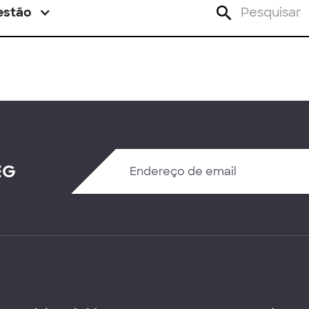
estão
EG