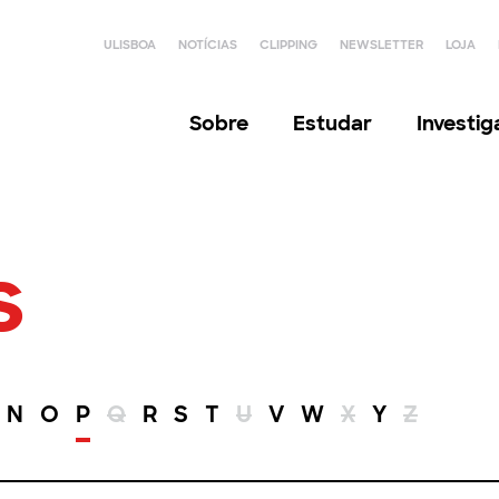
ULISBOA
NOTÍCIAS
CLIPPING
NEWSLETTER
LOJA
Sobre
Estudar
Investi
s
N
O
P
Q
R
S
T
U
V
W
X
Y
Z