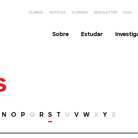
ULISBOA
NOTÍCIAS
CLIPPING
NEWSLETTER
LOJA
Sobre
Estudar
Investi
s
N
O
P
Q
R
S
T
U
V
W
X
Y
Z