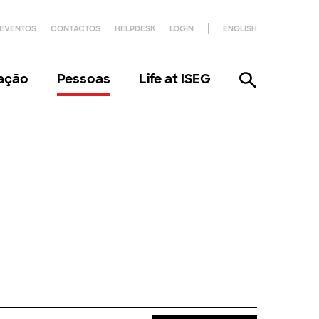
EVENTOS
CONTACTOS
HELPDESK
LOGIN
ENGLISH
gação
Pessoas
Life at ISEG