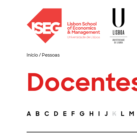
Início
/
Pessoas
Docente
A
B
C
D
E
F
G
H
I
J
K
L
M