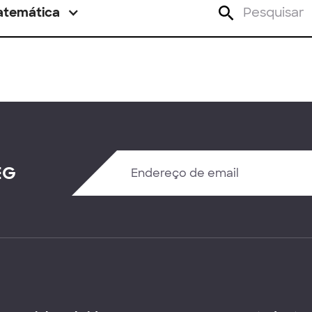
atemática
EG