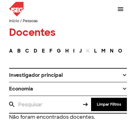
Início
/
Pessoas
Docentes
A
B
C
D
E
F
G
H
I
J
K
L
M
N
O
P
Investigador principal
Economia
Limpar Filtros
Não foram encontrados docentes.