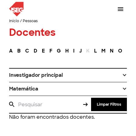
Início
/
Pessoas
Docentes
A
B
C
D
E
F
G
H
I
J
K
L
M
N
O
P
Investigador principal
Matemática
Limpar Filtros
Não foram encontrados docentes.