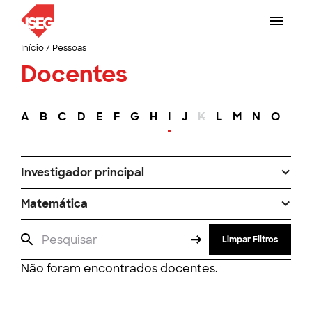
Início
/
Pessoas
Docentes
A
B
C
D
E
F
G
H
I
J
K
L
M
N
O
P
Investigador principal
Matemática
Limpar Filtros
Não foram encontrados docentes.